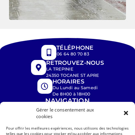
TÉLÉPHONE
06 64 80 70 83
RETROUVEZ-NOUS
LA TREPINIE
24350 TOCANE ST APRE
HORAIRES
Du Lundi au Samedi
De 8H00 à 18H00
NAVIGATION
ACCUEIL
PEINTURE
Gérer le consentement aux
cookies
PLAQUISTE
TOITURE
Pour offrir les meilleures expériences, nous utilisons des technologies
NETTOYAGE
RÉALISATIONS
telles que les cookies pour stocker et/ou accéder aux informations