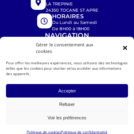
LA TREPINIE
24350 TOCANE ST APRE
HORAIRES
Du Lundi au Samedi
De 8H00 à 18H00
NAVIGATION
ACCUEIL
PEINTURE
Gérer le consentement aux
cookies
PLAQUISTE
TOITURE
Pour offrir les meilleures expériences, nous utilisons des technologies
NETTOYAGE
RÉALISATIONS
telles que les cookies pour stocker et/ou accéder aux informations
CONTACT
des appareils.
Accepter
Refuser
|
|
PRO SERVICES
Mentions légales
Voir les préférences
|
Politique de confidentialité
Plan de
site
Politique de cookies
Politique de confidentialité