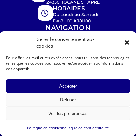
24350 TOCANE ST APRE
HORAIRES
Du Lundi au Samedi
De 8H00 à 18H00
NAVIGATION
ACCUEIL
PEINTURE
Gérer le consentement aux
PLAQUISTE
TOITURE
cookies
NETTOYAGE
RÉALISATIONS
Pour offrir les meilleures expériences, nous utilisons des technologies
telles que les cookies pour stocker et/ou accéder aux informations
CONTACT
des appareils.
Accepter
Refuser
|
|
PRO SERVICES
Mentions légales
Voir les préférences
|
Politique de confidentialité
Plan de
site
Politique de cookies
Politique de confidentialité